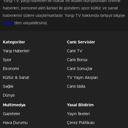
Yargı TV, yargı haberleri ile hukuk ve adalet dünyasından önemli
haberleri, personel alım ilanları ile gündem, spor kültür ve sanat
haberlerini sizlere ulaştırmaktadır. Yargı TV hakkında detaylı bilgiye
Künye
'den ulaşabilirsiniz.
Kategoriler
Canlı Servisler
Yargı Haberleri
Canlı TV
Spor
Canlı Borsa
Ekonomi
Canlı Sonuçlar
Kültür & Sanat
TV Yayın Akışları
Sağlık
Canlı İddia
Dünya
Multimedya
Yasal Bildirim
Gazeteler
Yayın İlkeleri
Hava Durumu
Çerez Politikası