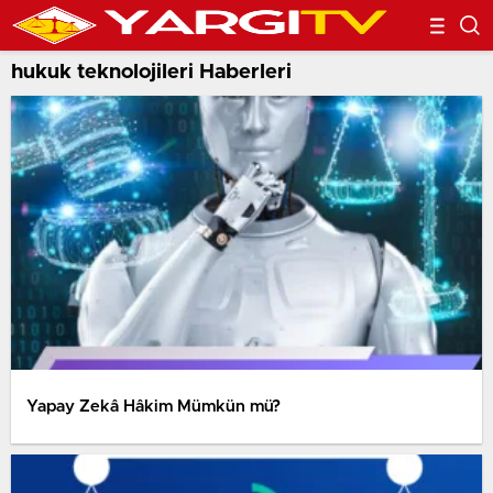
hukuk teknolojileri Haberleri
Yapay Zekâ Hâkim Mümkün mü?