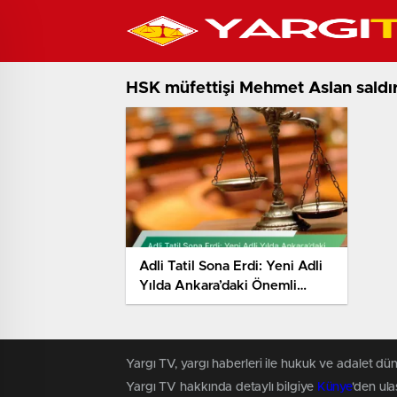
HSK müfettişi Mehmet Aslan saldır
Adli Tatil Sona Erdi: Yeni Adli
Yılda Ankara’daki Önemli
Davalar Başlıyor
Yargı TV, yargı haberleri ile hukuk ve adalet dün
Yargı TV hakkında detaylı bilgiye
Künye
'den ulaş