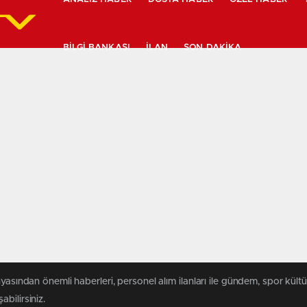
BILGI BANKASI
İLAN
SON DAKIKA
yasından önemli haberleri, personel alım ilanları ile gündem, spor kültür
abilirsiniz.