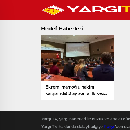
Hedef Haberleri
Ekrem İmamoğlu hakim
karşısında! 2 ay sonra ilk kez
görüntülendi
Yargı TV, yargı haberleri ile hukuk ve adalet dün
Yargı TV hakkında detaylı bilgiye
Künye
'den ulaş