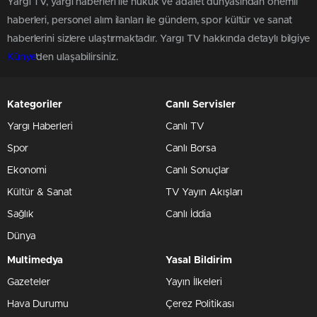
Yargı TV, yargı haberleri ile hukuk ve adalet dünyasından önemli
haberleri, personel alım ilanları ile gündem, spor kültür ve sanat
haberlerini sizlere ulaştırmaktadır. Yargı TV hakkında detaylı bilgiye
Künye
'den ulaşabilirsiniz.
Kategoriler
Canlı Servisler
Yargı Haberleri
Canlı TV
Spor
Canlı Borsa
Ekonomi
Canlı Sonuçlar
Kültür & Sanat
TV Yayın Akışları
Sağlık
Canlı İddia
Dünya
Multimedya
Yasal Bildirim
Gazeteler
Yayın İlkeleri
Hava Durumu
Çerez Politikası