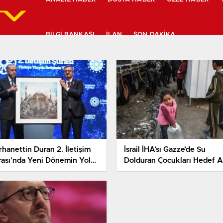
BILGI BANKASI
İLAN
SON DAKIKA
hanettin Duran 2. İletişim
İsrail İHA’sı Gazze’de Su
rası’nda Yeni Dönemin Yol
Dolduran Çocukları Hedef Al
itasını Açıkladı
1 Çocuk Hayatını Kaybetti