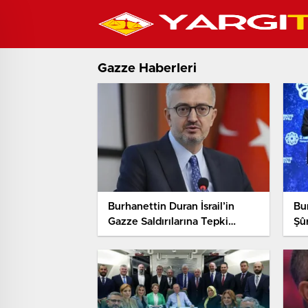
Gazze Haberleri
Burhanettin Duran İsrail’in
Bur
Gazze Saldırılarına Tepki
Şû
Gösterdi. Barış Çabalarının
Har
Bilinçli Şekilde Sabote
Edildiğini Söyledi