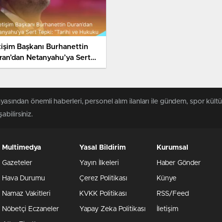
etişim Başkanı Burhanettin
ran’dan Netanyahu’ya Sert
pki: “Tarihi ve Hukuku
tismar Ediyor”
yasından önemli haberleri, personel alım ilanları ile gündem, spor kültür
abilirsiniz.
Multimedya
Yasal Bildirim
Kurumsal
Gazeteler
Yayın İlkeleri
Haber Gönder
Hava Durumu
Çerez Politikası
Künye
Namaz Vakitleri
KVKK Politikası
RSS/Feed
Nöbetçi Eczaneler
Yapay Zeka Politikası
İletişim