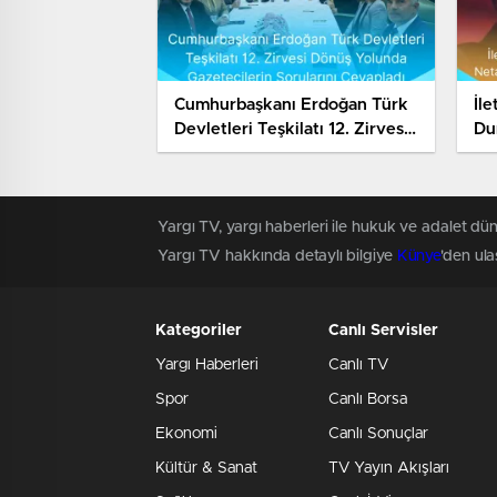
Cumhurbaşkanı Erdoğan Türk
İl
Devletleri Teşkilatı 12. Zirvesi
Du
Dönüş Yolunda Gazetecilerin
Te
Sorularını Cevapladı
İs
Yargı TV, yargı haberleri ile hukuk ve adalet dün
Yargı TV hakkında detaylı bilgiye
Künye
'den ulaş
Kategoriler
Canlı Servisler
Yargı Haberleri
Canlı TV
Spor
Canlı Borsa
Ekonomi
Canlı Sonuçlar
Kültür & Sanat
TV Yayın Akışları