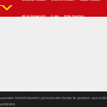
BILGI BANKASI
İLAN
SON DAKIKA
yasından önemli haberleri, personel alım ilanları ile gündem, spor kültür
abilirsiniz.