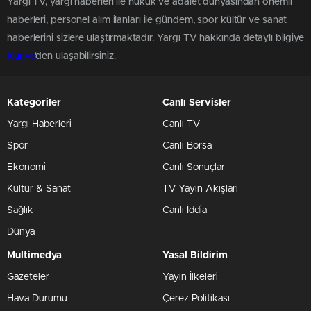
Yargı TV, yargı haberleri ile hukuk ve adalet dünyasından önemli
haberleri, personel alım ilanları ile gündem, spor kültür ve sanat
haberlerini sizlere ulaştırmaktadır. Yargı TV hakkında detaylı bilgiye
Künye
'den ulaşabilirsiniz.
Kategoriler
Canlı Servisler
Yargı Haberleri
Canlı TV
Spor
Canlı Borsa
Ekonomi
Canlı Sonuçlar
Kültür & Sanat
TV Yayın Akışları
Sağlık
Canlı İddia
Dünya
Multimedya
Yasal Bildirim
Gazeteler
Yayın İlkeleri
Hava Durumu
Çerez Politikası