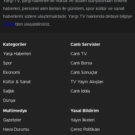
Yargı TV, yargı haberleri ile hukuk ve adalet dünyasından önemli
haberleri, personel alım ilanları ile gündem, spor kültür ve sanat
haberlerini sizlere ulaştırmaktadır. Yargı TV hakkında detaylı bilgiye
Künye
'den ulaşabilirsiniz.
Kategoriler
Canlı Servisler
Yargı Haberleri
Canlı TV
Spor
Canlı Borsa
Ekonomi
Canlı Sonuçlar
Kültür & Sanat
TV Yayın Akışları
Sağlık
Canlı İddia
Dünya
Multimedya
Yasal Bildirim
Gazeteler
Yayın İlkeleri
Hava Durumu
Çerez Politikası