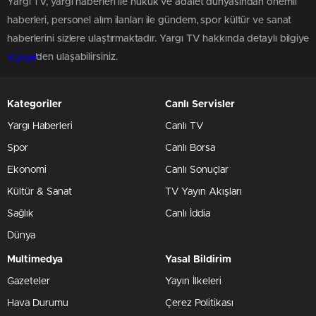
Yargı TV, yargı haberleri ile hukuk ve adalet dünyasından önemli
haberleri, personel alım ilanları ile gündem, spor kültür ve sanat
haberlerini sizlere ulaştırmaktadır. Yargı TV hakkında detaylı bilgiye
Künye
'den ulaşabilirsiniz.
Kategoriler
Canlı Servisler
Yargı Haberleri
Canlı TV
Spor
Canlı Borsa
Ekonomi
Canlı Sonuçlar
Kültür & Sanat
TV Yayın Akışları
Sağlık
Canlı İddia
Dünya
Multimedya
Yasal Bildirim
Gazeteler
Yayın İlkeleri
Hava Durumu
Çerez Politikası