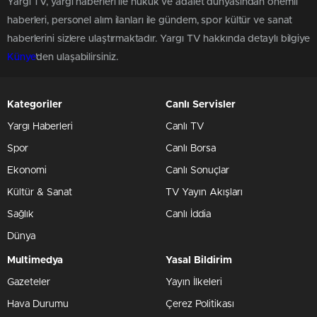
Yargı TV, yargı haberleri ile hukuk ve adalet dünyasından önemli
haberleri, personel alım ilanları ile gündem, spor kültür ve sanat
haberlerini sizlere ulaştırmaktadır. Yargı TV hakkında detaylı bilgiye
Künye
'den ulaşabilirsiniz.
Kategoriler
Canlı Servisler
Yargı Haberleri
Canlı TV
Spor
Canlı Borsa
Ekonomi
Canlı Sonuçlar
Kültür & Sanat
TV Yayın Akışları
Sağlık
Canlı İddia
Dünya
Multimedya
Yasal Bildirim
Gazeteler
Yayın İlkeleri
Hava Durumu
Çerez Politikası