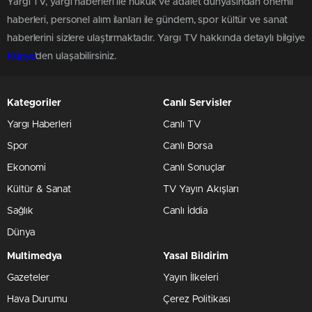
Yargı TV, yargı haberleri ile hukuk ve adalet dünyasından önemli
haberleri, personel alım ilanları ile gündem, spor kültür ve sanat
haberlerini sizlere ulaştırmaktadır. Yargı TV hakkında detaylı bilgiye
Künye
'den ulaşabilirsiniz.
Kategoriler
Canlı Servisler
Yargı Haberleri
Canlı TV
Spor
Canlı Borsa
Ekonomi
Canlı Sonuçlar
Kültür & Sanat
TV Yayın Akışları
Sağlık
Canlı İddia
Dünya
Multimedya
Yasal Bildirim
Gazeteler
Yayın İlkeleri
Hava Durumu
Çerez Politikası