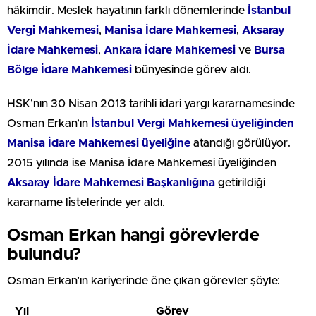
hâkimdir. Meslek hayatının farklı dönemlerinde
İstanbul
Vergi Mahkemesi
,
Manisa İdare Mahkemesi
,
Aksaray
İdare Mahkemesi
,
Ankara İdare Mahkemesi
ve
Bursa
Bölge İdare Mahkemesi
bünyesinde görev aldı.
HSK’nın 30 Nisan 2013 tarihli idari yargı kararnamesinde
Osman Erkan’ın
İstanbul Vergi Mahkemesi üyeliğinden
Manisa İdare Mahkemesi üyeliğine
atandığı görülüyor.
2015 yılında ise Manisa İdare Mahkemesi üyeliğinden
Aksaray İdare Mahkemesi Başkanlığına
getirildiği
kararname listelerinde yer aldı.
Osman Erkan hangi görevlerde
bulundu?
Osman Erkan’ın kariyerinde öne çıkan görevler şöyle:
Yıl
Görev