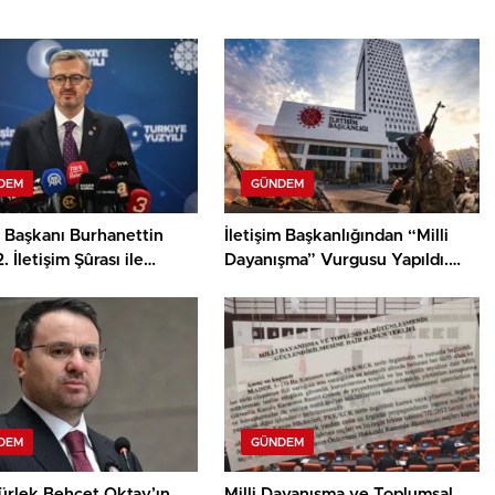
DEM
GÜNDEM
m Başkanı Burhanettin
İletişim Başkanlığından “Milli
. İletişim Şûrası ile
Dayanışma” Vurgusu Yapıldı.
’nin Yeni İletişim
Terörün Ekonomiye 2,3 Trilyon
unu Açıkladı
Dolarlık Maliyeti Anlatıldı.
DEM
GÜNDEM
ürlek Behçet Oktay’ın
Milli Dayanışma ve Toplumsal