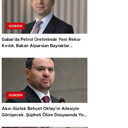
GÜNDEM
Gabar’da Petrol Üretiminde Yeni Rekor
Kırıldı. Bakan Alparslan Bayraktar
Terörsüz Türkiye Vurgusu Yaptı
GÜNDEM
Akın Gürlek Behçet Oktay’ın Ailesiyle
Görüşecek. Şüpheli Ölüm Dosyasında Yeni
Süreç Bekleniyor