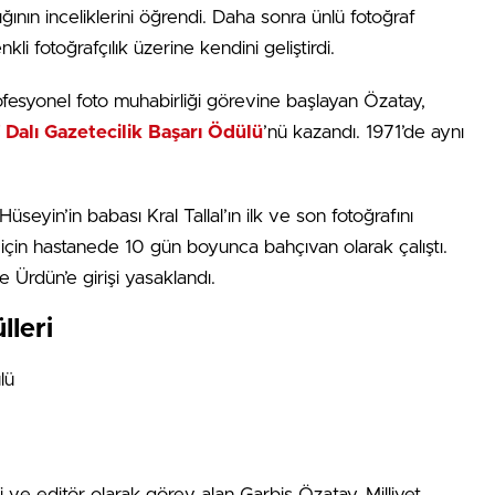
ğının inceliklerini öğrendi. Daha sonra ünlü fotoğraf
nkli fotoğrafçılık üzerine kendini geliştirdi.
ofesyonel foto muhabirliği görevine başlayan Özatay,
 Dalı Gazetecilik Başarı Ödülü
’nü kazandı. 1971’de aynı
seyin’in babası Kral Tallal’ın ilk ve son fotoğrafını
için hastanede 10 gün boyunca bahçıvan olarak çalıştı.
 Ürdün’e girişi yasaklandı.
lleri
lü
i ve editör olarak görev alan Garbis Özatay, Milliyet