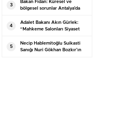
reddedildi
Bakan Fidan: Küresel ve
3
bölgesel sorunlar Antalya’da
ortak akılla ele alınacak
Adalet Bakanı Akın Gürlek:
4
“Mahkeme Salonları Siyaset
Arenası Değildir”
Necip Hablemitoğlu Suikasti
5
Sanığı Nuri Gökhan Bozkır’ın
Tahliyesine Karar Verildi