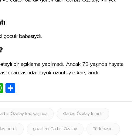
tı
ki çocuk babasıydı.
?
etaylı bir açıklama yapılmadı. Ancak 79 yaşında hayata
basın camiasında büyük üzüntüyle karşılandı.
lr
nkedIn
WhatsApp
Share
arbis Özatay kaç yaşında
Garbis Özatay kimdir
ay nereli
gazeteci Garbis Özatay
Türk basını