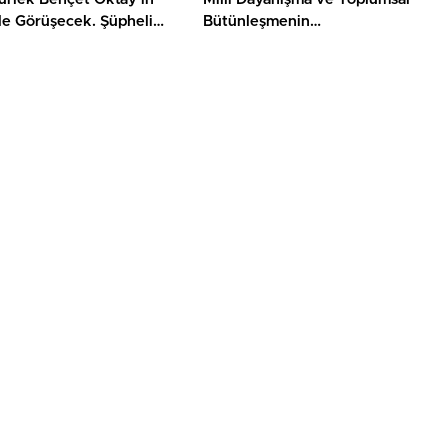
le Görüşecek. Şüpheli
Bütünleşmenin
osyasında Yeni Süreç
Güçlendirilmesine Dair Kanun
iyor
Teklifi TBMM’ye Sunuldu.