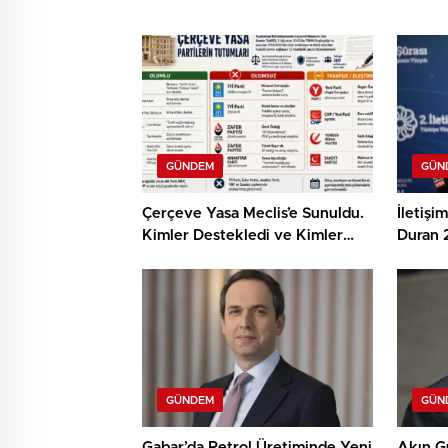
GÜNDEM
GÜN
Çerçeve Yasa Meclis’e Sunuldu.
İletişi
Kimler Destekledi ve Kimler
Duran 2
Karşı Çıktı?
Türkiye
Vizyon
GÜNDEM
GÜN
Gabar’da Petrol Üretiminde Yeni
Akın G