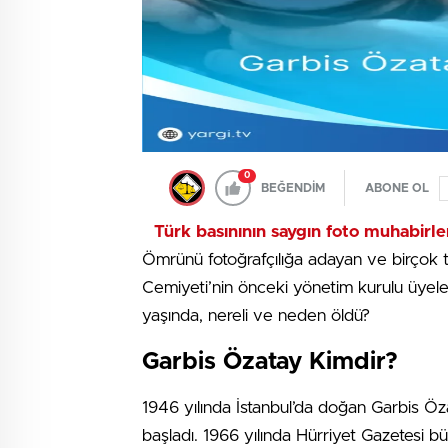
0
BEĞENDİM
ABONE OL
Türk basınının saygın foto muhabirle
Ömrünü fotoğrafçılığa adayan ve birçok ta
Cemiyeti’nin önceki yönetim kurulu üyeler
yaşında, nereli ve neden öldü?
Garbis Özatay Kimdir?
1946 yılında İstanbul’da doğan Garbis Özata
başladı. 1966 yılında Hürriyet Gazetesi b