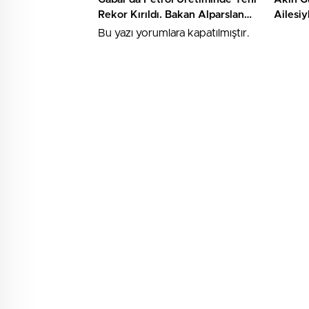
Rekor Kırıldı. Bakan Alparslan
Ailesiy
Bayraktar Terörsüz Türkiye
Ölüm D
Bu yazı yorumlara kapatılmıştır.
Vurgusu Yaptı
Beklen