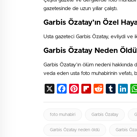
gazetesinde de uzun yıllar çalıştı.
Garbis Özatay’ın Özel Haya
Usta gazeteci Garbis Özatay, evliydi ve i
Garbis Özatay Neden Öldü
Garbis Özatay’ın ölüm nedeni hakkında d
veda eden usta foto muhabirinin vefatı, 
X
Facebook
Pinterest
Flipboard
Reddit
Tumb
Li
foto muhabiri
Garbis Özatay
G
Garbis Özatay neden öldü
Garbis Özat