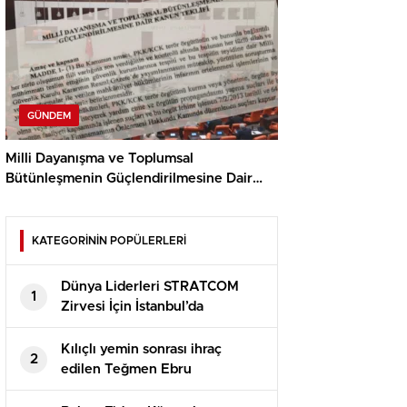
GÜNDEM
Milli Dayanışma ve Toplumsal
Bütünleşmenin Güçlendirilmesine Dair
Kanun Teklifi TBMM’ye Sunuldu.
KATEGORİNİN POPÜLERLERİ
Dünya Liderleri STRATCOM
1
Zirvesi İçin İstanbul’da
Buluşuyor
Kılıçlı yemin sonrası ihraç
2
edilen Teğmen Ebru
Eroğlu’nun iade talebi