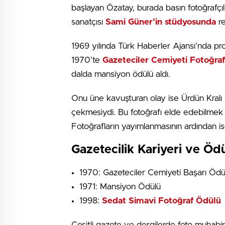
başlayan Özatay, burada basın fotoğrafçılı
sanatçısı
Sami Güner’in stüdyosunda
re
1969 yılında Türk Haberler Ajansı’nda pr
1970’te
Gazeteciler Cemiyeti Fotoğraf
dalda mansiyon ödülü aldı.
Onu üne kavuşturan olay ise Ürdün Kralı Hü
çekmesiydi. Bu fotoğrafı elde edebilmek 
Fotoğrafların yayımlanmasının ardından ise
Gazetecilik Kariyeri ve Ödü
1970: Gazeteciler Cemiyeti Başarı Ödü
1971: Mansiyon Ödülü
1998:
Sedat Simavi Fotoğraf Ödülü
Çeşitli gazete ve dergilerde foto muhabir