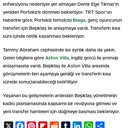
enfeksiyonu nedeniyle yer almayan Demir Ege Tıknaz’ın
yeniden Portekiz’e dönmesi bekleniyor. TRT Spor’un
haberine göre, Portekiz temsilcisi
Braga
, genç oyuncunun
transferi için Beşiktaş ile anlaşmaya vardı. Transferin kısa
süre içinde netlik kazanması bekleniyor.
Tammy Abraham cephesinde ise ayrılık daha da yakın.
Gelen bilgilere göre
Aston Villa
, İngiliz golcü ile prensip
anlaşmasına vardı. Beşiktaş ile Aston Villa arasında
görüşmelerin ileri aşamaya geldiği ve transferin kısa
sürede sonuçlanabileceği belirtiliyor.
Yaşanan bu gelişmelerin ardından Beşiktaş yönetiminin
kadro planlamasında kapsamlı bir revizyona gitmesi ve
yeni transfer hamleleri için düğmeye basması bekleniyor.
X
Facebook
Pinterest
Flipboard
Reddit
Tumblr
LinkedIn
WhatsA
Shar