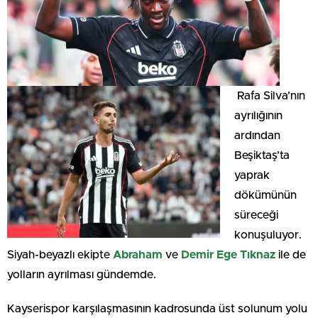
Rafa Silva’nın
ayrılığının
ardından
Beşiktaş’ta
yaprak
dökümünün
süreceği
konuşuluyor.
Siyah-beyazlı ekipte
Abraham
ve
Demir Ege Tıknaz
ile de
yolların ayrılması gündemde.
Kayserispor karşılaşmasının kadrosunda üst solunum yolu