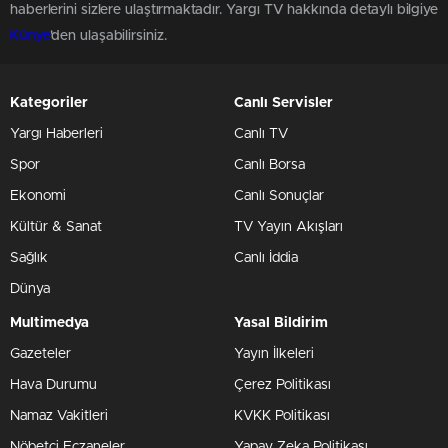
haberlerini sizlere ulaştırmaktadır. Yargı TV hakkında detaylı bilgiye
Künye
'den ulaşabilirsiniz.
Kategoriler
Canlı Servisler
Yargı Haberleri
Canlı TV
Spor
Canlı Borsa
Ekonomi
Canlı Sonuçlar
Kültür & Sanat
TV Yayın Akışları
Sağlık
Canlı İddia
Dünya
Multimedya
Yasal Bildirim
Gazeteler
Yayın İlkeleri
Hava Durumu
Çerez Politikası
Namaz Vakitleri
KVKK Politikası
Nöbetçi Eczaneler
Yapay Zeka Politikası