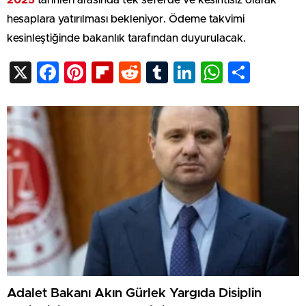
2025
tarihleri arasında tek seferde ve kesintisiz olarak
hesaplara yatırılması bekleniyor. Ödeme takvimi
kesinleştiğinde bakanlık tarafından duyurulacak.
X
Facebook
Pinterest
Flipboard
Reddit
Tumblr
LinkedIn
WhatsA
Shar
Adalet Bakanı Akın Gürlek Yargıda Disiplin