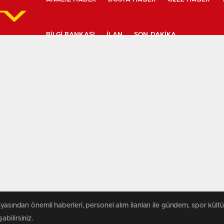
BILGI BANKASI
İLAN
SON DAKIKA
yasından önemli haberleri, personel alım ilanları ile gündem, spor kültür
abilirsiniz.