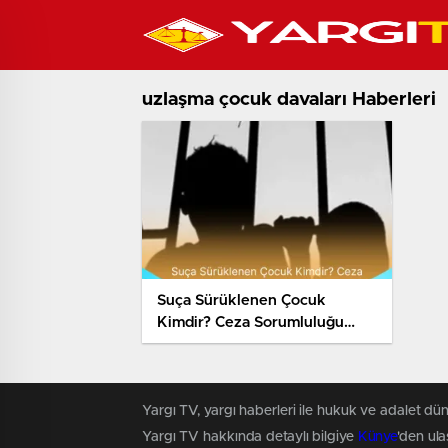
uzlaşma çocuk davaları Haberleri
Suça Sürüklenen Çocuk
Kimdir? Ceza Sorumluluğu
Nedir?
Yargı TV, yargı haberleri ile hukuk ve adalet dün
Yargı TV hakkında detaylı bilgiye
Künye
'den ulaş