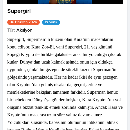
Supergirl
30 Haziran 2026
1s 50dk
Tür:
Aksiyon
Supergirl, Superman’in kuzeni olan Kara’nın maceralarını
konu ediyor. Kara Zor-El, yani Supergirl, 21. yaş gününü
köpeği Krypto ile birlikte galaksiler arası bir yolculuğa çıkarak
kutlar. Dünya’dan uzak kalmak aslında onun için oldukça
uygundur; çünkü bu gezegende sürekli kuzeni Superman’in
gölgesinde yaşamaktadır. Her ne kadar ikisi de aynı gezegen
olan Krypton’dan gelmiş olsalar da, geçmişlerine ve
memleketlerine bakışları tamamen farklıdır. Superman henüz
bir bebekken Dünya’ya gönderilmişken, Kara Krypton’un yok
oluşuna bizzat tanıklık etmek zorunda kalmıştır. Ancak Kara ve
Krypto’nun macerası uzun süre yalnız devam etmez.
Yolculukları sırasında, babasının ölümünün intikamını almak
isteyen Ruthye Marye Knoll ile karşılaşırlar. Fakat karşılarına